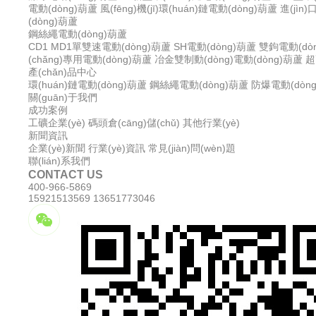
電動(dòng)葫蘆
風(fēng)機(jī)環(huán)鏈電動(dòng)葫蘆
進(jìn
(dòng)葫蘆
鋼絲繩電動(dòng)葫蘆
CD1 MD1單雙速電動(dòng)葫蘆
SH電動(dòng)葫蘆
雙鉤電動(dò
(chǎng)專用電動(dòng)葫蘆
冶金雙制動(dòng)電動(dòng)葫蘆
超
產(chǎn)品中心
環(huán)鏈電動(dòng)葫蘆
鋼絲繩電動(dòng)葫蘆
防爆電動(dòn
關(guān)于我們
成功案例
工礦企業(yè)
碼頭倉(cāng)儲(chǔ)
其他行業(yè)
新聞資訊
企業(yè)新聞
行業(yè)資訊
常見(jiàn)問(wèn)題
聯(lián)系我們
CONTACT US
400-966-5869
15921513569 13651773046