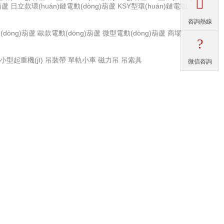

葫蘆
日立款環(huán)鏈電動(dòng)葫蘆
KSY型環(huán)鏈電動
咨詢熱線
dòng)葫蘆
歐款電動(dòng)葫蘆
微型電動(dòng)葫蘆
商場
?
小型起重機(jī)
吊裝帶
單軌小車
磁力吊
吊索具
微信咨詢