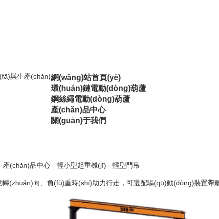
ā)與生產(chǎn)
網(wǎng)站首頁(yè)
環(huán)鏈電動(dòng)葫蘆
鋼絲繩電動(dòng)葫蘆
產(chǎn)品中心
關(guān)于我們
-
產(chǎn)品中心
-
輕小型起重機(jī)
-
輕型門吊
(zhuǎn)向、負(fù)重時(shí)助力行走，可選配驅(qū)動(dòng)裝