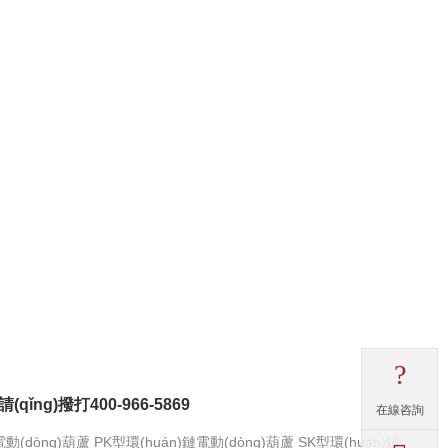
?
ǐng)撥打400-966-5869
在線咨詢
動(dòng)葫蘆
PK型環(huán)鏈電動(dòng)葫蘆
SK型環(huán)鏈