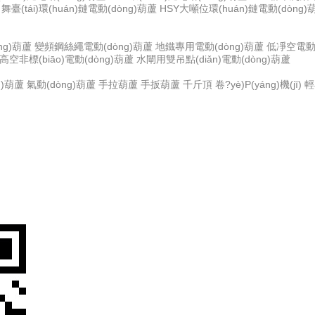
)口舞臺(tái)環(huán)鏈電動(dòng)葫蘆
HSY大噸位環(huán)鏈電動(dòng)
ng)葫蘆
變頻鋼絲繩電動(dòng)葫蘆
地鐵專用電動(dòng)葫蘆
低凈空電動(
高空非標(biāo)電動(dòng)葫蘆
水閘用雙吊點(diǎn)電動(dòng)葫蘆
g)葫蘆
氣動(dòng)葫蘆
手拉葫蘆
手扳葫蘆
千斤頂
卷?yè)P(yáng)機(jī)
輕