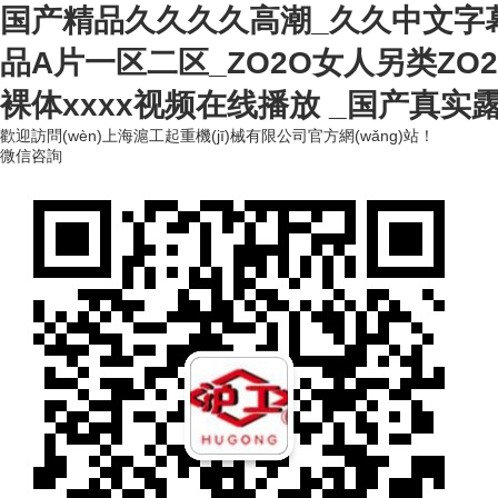
国产精品久久久久高潮_久久中文字
品A片一区二区_ZO2O女人另类Z
裸体xxxx视频在线播放 _国产真实
歡迎訪問(wèn)上海滬工起重機(jī)械有限公司官方網(wǎng)站！
微信咨詢