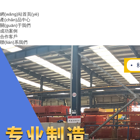
網(wǎng)站首頁(yè)
產(chǎn)品中心
關(guān)于我們
成功案例
合作客戶
聯(lián)系我們