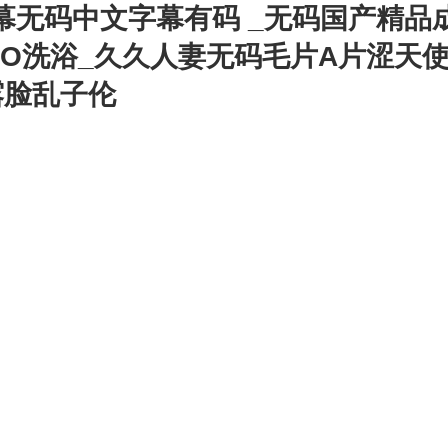
幕无码中文字幕有码 _无码国产精品
O2O洗浴_久久人妻无码毛片A片涩天
露脸乱子伦