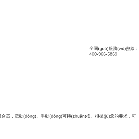
全國(guó)服務(wù)熱線：
400-966-5869
置帶離合器，電動(dòng)、手動(dòng)可轉(zhuǎn)換。根據(jù)您的要求，可