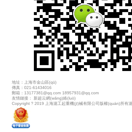
地址：上海市金山區(qū)
傳真：021-61434016
郵箱：13177381@qq.com 18957931@qq.com
友情鏈接：
新超云網(wǎng)絡(luò)
Copyright ? 2019 上海滬工起重機(jī)械有限公司版權(quán)所有
滬