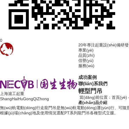
0
20年
專注起重設(shè)備研發(f
專業(yè)
品質(zhì)
信譽(yù)
服務(wù)
成功案例
聯(lián)系我們
輕型門吊
上海滬工起重
當(dāng)前位置：
首頁(yè)
ShangHaiHuGongQiZhong
產(chǎn)品介紹
無(wú)軌電動(dòng)行走龍門吊是無(wú)軌電動(dòng)運(yùn)行、可隨意轉
根據(jù)場(chǎng)地及使用情況選配PT系列龍門吊各種型式立腿。